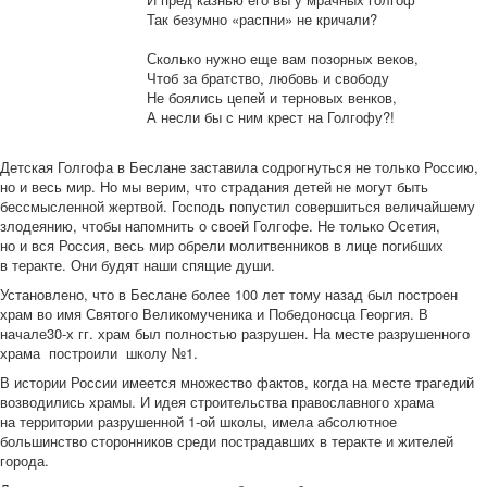
Так безумно «распни» не кричали?
Сколько нужно еще вам позорных веков,
Чтоб за братство, любовь и свободу
Не боялись цепей и терновых венков,
А несли бы с ним крест на Голгофу?!
Детская Голгофа в Беслане заставила содрогнуться не только Россию,
но и весь мир. Но мы верим, что страдания детей не могут быть
бессмысленной жертвой. Господь попустил совершиться величайшему
злодеянию, чтобы напомнить о своей Голгофе. Не только Осетия,
но и вся Россия, весь мир обрели молитвенников в лице погибших
в теракте. Они будят наши спящие души.
Установлено, что в Беслане более 100 лет тому назад был построен
храм во имя Святого Великомученика и Победоносца Георгия. В
начале30-х гг. храм был полностью разрушен. На месте разрушенного
храма построили школу №1.
В истории России имеется множество фактов, когда на месте трагедий
возводились храмы. И идея строительства православного храма
на территории разрушенной 1-ой школы, имела абсолютное
большинство сторонников среди пострадавших в теракте и жителей
города.