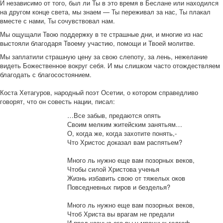
И независимо от того, был ли Ты в это время в Беслане или находился
на другом конце света, мы знаем — Ты переживал за нас, Ты плакал
вместе с нами, Ты сочувствовал нам.
Мы ощущали Твою поддержку в те страшные дни, и многие из нас
выстояли благодаря Твоему участию, помощи и Твоей молитве.
Мы заплатили страшную цену за свою слепоту, за лень, нежелание
видеть Божественное вокруг себя. И мы слишком часто отождествляем
благодать с благосостоянием.
Коста Хетагуров, народный поэт Осетии, о котором справедливо
говорят, что он совесть нации, писал:
…Все забыв, предаются опять
Своим мелким житейским занятьям…
О, когда же, когда захотите понять,-
Что Христос доказал вам распятьем?
Много ль нужно еще вам позорных веков,
Чтобы силой Христова ученья
Жизнь избавить свою от тяжелых оков
Повседневных пиров и безделья?
Много ль нужно еще вам позорных веков,
Чтоб Христа вы врагам не предали
И пред казнью его вы у мрачных голгоф