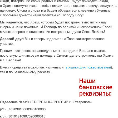
Люди, потерявшие своих родных и близких, будут приходить сюда,
в Храм новомучеников, чтобы помолиться, поставить свечу, отслужить
панихиду. Снова и снова мы будем обращаться к невинно убиенным
с просьбой донести наши молитвы ко Господу Богу!
Мы надеемся, что Храм, который будет построен, вместит и нашу
скорбь и наше покаяние. И Господь по великой и неизреченной Своей
милости вернет в осиротевшие истерзанные души Свою Любовь!
Дорогой друг!
Мы и теперь надеемся на Твое заинтересованное
участие.
Просим также всех неравнодушных к трагедии в Беслане оказать
посильную финансовую помощь в Святом деле строительства Храма
в г. Беслане!
Внести средства можно как наличными (
в ящики для пожертвований
),
так и по безналичному расчету.
Наши
банковские
реквизиты:
Отделение № 5230 СБЕРБАНКА РОССИИ г. Ставрополь
р/сч. 40703810060340100900
к/сч. 30101810907020000615