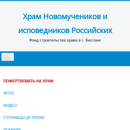
Храм Новомучеников и
исповедников Российских
Фонд строительства храма в г. Беслане
Toggle
Navigation
ГЛАВНАЯ
НОВОСТИ
ПОЖЕРТВОВАТЬ НА ХРАМ
ПРОЕКТ ХРАМА
ФОТО
СТРОИТЕЛЬСТВО
ВИДЕО
ФОНД СТРОИТЕЛЬСТВА
СТРАНИЦЫ ИСТОРИИ
КОНТАКТЫ
ПОМНИМ ...