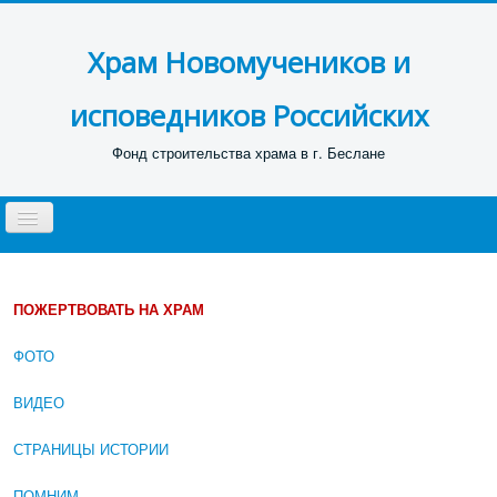
Храм Новомучеников и
исповедников Российских
Фонд строительства храма в г. Беслане
Toggle
Navigation
ГЛАВНАЯ
НОВОСТИ
ПОЖЕРТВОВАТЬ НА ХРАМ
ПРОЕКТ ХРАМА
ФОТО
СТРОИТЕЛЬСТВО
ВИДЕО
ФОНД СТРОИТЕЛЬСТВА
СТРАНИЦЫ ИСТОРИИ
КОНТАКТЫ
ПОМНИМ ...