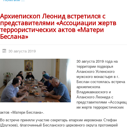
Архиепископ Леонид встретился с
представителями «Ассоциации жертв
террористических актов «Матери
Беслана»
30 августа 2019
30 августа 2019 года на
территории подворья
Аланского Успенского
мужского монастыря в г.
Беслан состоялась встреча
архиепископа
Владикавказского и
Аланского Леонида с
представителями «Ассоциац
ии жертв террористических
актов «Матери Беслана».
Во встрече приняли участие секретарь епархии иеромонах Стефан
(Дзугкоев), благочинный Бесланского церковного округа протоиерей